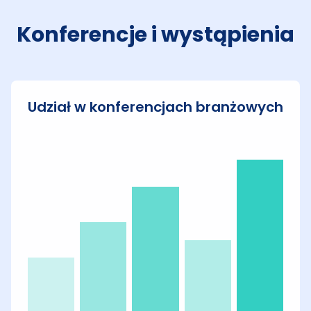
Konferencje i wystąpienia
Udział w konferencjach branżowych