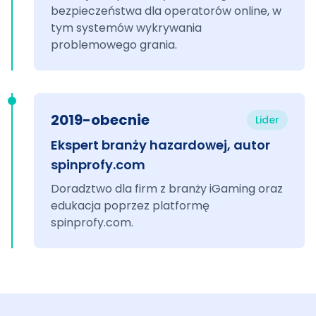
bezpieczeństwa dla operatorów online, w
tym systemów wykrywania
problemowego grania.
2019-obecnie
Lider
Ekspert branży hazardowej, autor
spinprofy.com
Doradztwo dla firm z branży iGaming oraz
edukacja poprzez platformę
spinprofy.com.