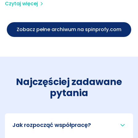
Czytaj więcej
Zobacz pełne archiwum na spinprofy.com
Najczęściej zadawane
pytania
Jak rozpocząć współpracę?
Współpracę można rozpocząć poprzez