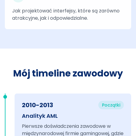
Jak projektować interfejsy, które są zarówno
atrakcyjne, jak i odpowiedzialne.
Mój timeline zawodowy
2010-2013
Początki
Analityk AML
Pierwsze doświadczenia zawodowe w
międzynarodowej firmie gamingowej, gdzie