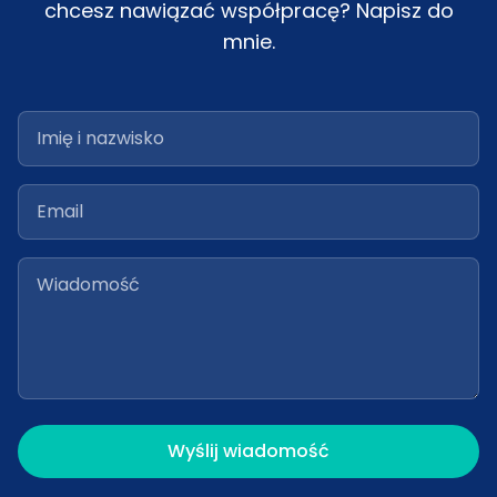
chcesz nawiązać współpracę? Napisz do
mnie.
Wyślij wiadomość