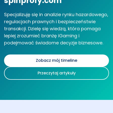
spinprofy.com
Specjalizuję się in analizie rynku hazardowego,
regulacjach prawnych i bezpieczeństwie
transakcji. Dzielę się wiedzą, która pomaga
lepiej zrozumieć branżę iGaming i
podejmować świadome decyzje biznesowe.
Zobacz mój timeline
Przeczytaj artykuły